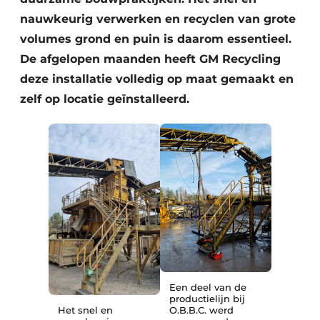
Zeven & Brekers
nauwkeurig verwerken en recyclen van grote
volumes grond en puin is daarom essentieel.
De afgelopen maanden heeft GM Recycling
deze installatie volledig op maat gemaakt en
Bedrijfsafval
zelf op locatie geïnstalleerd.
Bouw & Sloopafval
Elektronisch Afval
Glasrecyclage
Houtafval
Kunststofafval
Medisch afval
Een deel van de
productielijn bij
Metaalrecyclage
Het snel en
O.B.B.C. werd