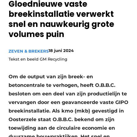
Gloednieuwe vaste
recyclingstroom in België
Safety First
breekinstallatie verwerkt
Vacature aanmelden
snel en nauwkeurig grote
Vacatures
volumes puin
Kranen
Video’s
Recyclinginstallaties
18 juni 2024
ZEVEN & BREKERS
Tekst en beeld GM Recycling
Detectieapparatuur
Persen
Om de output van zijn breek- en
betoncentrale te verhogen, heeft O.B.B.C.
Stofbeheersing
besloten om een deel van zijn productielijn te
vervangen door een geavanceerde vaste GIPO
Uitrustingsstukken
breekinstallatie. Als kmo (mkb) gevestigd in
Shredders
Oosterzele staat O.B.B.C. bekend om zijn
toewijding aan de circulaire economie en
Transportbanden
duurzame bouwpraktijken. Het snel en