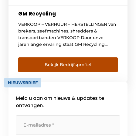
GM Recycling
VERKOOP – VERHUUR – HERSTELLINGEN van
brekers, zeefmachines, shredders &
transportbanden VERKOOP Door onze
jarenlange ervaring staat GM Recycling
garant voor een persoonlijke aanpak bij
aankoop van uw nieuwe breker,
zeefmachine, shredder of transportband.
Bekijk Bedrijfsprofiel
Samen bekijken wij welke machine het
meest rendabel is voor u en uw bedrijf. De
NIEUWSBRIEF
kers op de taart is onze […]
Meld u aan om nieuws & updates te
ontvangen.