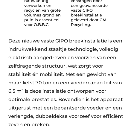
nauwkeurig
vervangen door
verwerken en
een geavanceerde
Papierafval
recyclen van grote
vaste GIPO
volumes grond en
breekinstallatie
puin is essentieel
geleverd door GM
Textielrecyclage
voor O.B.B.C.
Recycling.
Deze nieuwe vaste GIPO breekinstallatie is een
indrukwekkend staaltje technologie, volledig
elektrisch aangedreven en voorzien van een
zelfdragende structuur, wat zorgt voor
stabiliteit én mobiliteit. Met een gewicht van
maar liefst 70 ton en een voedercapaciteit van
6,5 m³ is deze installatie ontworpen voor
optimale prestaties. Bovendien is het apparaat
uitgerust met een bepantserde voeder en een
verlengde, dubbeldekse voorzeef voor efficiënt
zeven en breken.