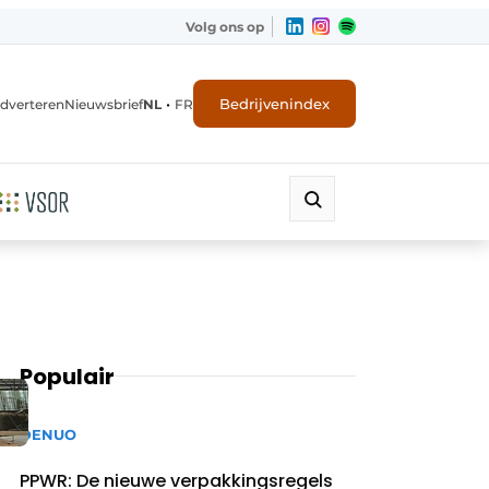
Volg ons op
•
Bedrijvenindex
dverteren
Nieuwsbrief
NL
FR
Populair
DENUO
PPWR: De nieuwe verpakkingsregels