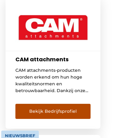
CAM attachments
CAM attachments-producten
worden erkend om hun hoge
kwaliteitsnormen en
betrouwbaarheid. Dankzij onze
uitgebreide opgedane ervaring
kunnen wij je een breed gamma
aan kwalitatieve
Bekijk Bedrijfsprofiel
voorzetapparatuur aanbieden.
Wij zijn een vaste waarde
geworden in West-Europese
NIEUWSBRIEF