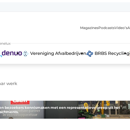
Magazines
Podcasts
Video’s
A
anmelding
enelux
Vereniging Afvalbedrijven
BRBS Recycling
waar werk
en bezoekers kennismaken met een representatieve greep uit het
tachments.
 recyclingstroom in België