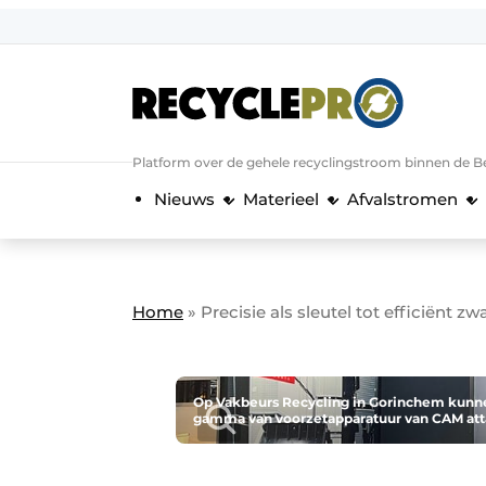
Aanmelden
Algemene voorwaarden
Bedrijven
Aanmelden
Bedankt voor de a
Platform over de gehele recyclingstroom binnen de B
Bedrijven
Nieuws
Materieel
Afvalstromen
Contact
Direct contact
Evenement aanmelden
Home
»
Precisie als sleutel tot efficiënt z
Meest gelezen
Nieuwsbrief
Podcasts
Op Vakbeurs Recycling in Gorinchem kunn
gamma van voorzetapparatuur van CAM at
Privacy / Cookie statement
RecyclePro | Vakblad over de gehele