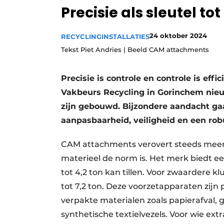
Precisie als sleutel to
Vacature aanmelden
Vacatures
24 oktober 2024
RECYCLINGINSTALLATIES
Video’s
Tekst Piet Andries | Beeld CAM attachments
Precisie is controle en controle is ef
Vakbeurs Recycling in Gorinchem nieuw
zijn gebouwd. Bijzondere aandacht gaat
aanpasbaarheid, veiligheid en een ro
CAM attachments verovert steeds meer t
materieel de norm is. Het merk biedt e
tot 4,2 ton kan tillen. Voor zwaardere k
tot 7,2 ton. Deze voorzetapparaten zijn 
verpakte materialen zoals papierafval, g
synthetische textielvezels. Voor wie ext