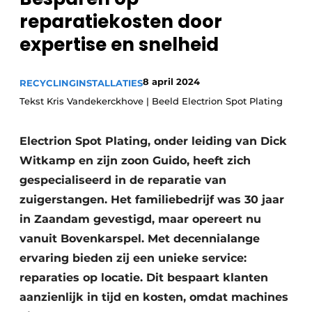
recyclingstroom in België
Safety First
reparatiekosten door
Vacature aanmelden
expertise en snelheid
Vacatures
Kranen
Video’s
8 april 2024
RECYCLINGINSTALLATIES
Tekst Kris Vandekerckhove | Beeld Electrion Spot Plating
Recyclinginstallaties
Detectieapparatuur
Electrion Spot Plating, onder leiding van Dick
Witkamp en zijn zoon Guido, heeft zich
Persen
gespecialiseerd in de reparatie van
zuigerstangen. Het familiebedrijf was 30 jaar
Stofbeheersing
in Zaandam gevestigd, maar opereert nu
Uitrustingsstukken
vanuit Bovenkarspel. Met decennialange
ervaring bieden zij een unieke service:
Shredders
reparaties op locatie. Dit bespaart klanten
Transportbanden
aanzienlijk in tijd en kosten, omdat machines