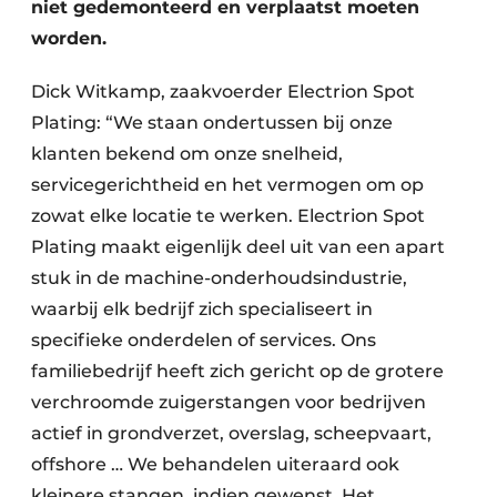
niet gedemonteerd en verplaatst moeten
Zeven & Brekers
worden.
Dick Witkamp, zaakvoerder Electrion Spot
Plating: “We staan ondertussen bij onze
Bedrijfsafval
klanten bekend om onze snelheid,
Bouw & Sloopafval
servicegerichtheid en het vermogen om op
zowat elke locatie te werken. Electrion Spot
Elektronisch Afval
Plating maakt eigenlijk deel uit van een apart
stuk in de machine-onderhoudsindustrie,
Glasrecyclage
waarbij elk bedrijf zich specialiseert in
Houtafval
specifieke onderdelen of services. Ons
familiebedrijf heeft zich gericht op de grotere
Kunststofafval
verchroomde zuigerstangen voor bedrijven
Medisch afval
actief in grondverzet, overslag, scheepvaart,
offshore … We behandelen uiteraard ook
Metaalrecyclage
kleinere stangen, indien gewenst. Het