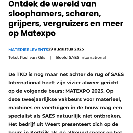
Ontdek de wereld van
recyclingstroom in België
Safety First
sloophamers, scharen,
Vacature aanmelden
grijpers, vergruizers en meer
Vacatures
op Matexpo
Kranen
Video’s
Recyclinginstallaties
29 augustus 2025
MATERIEEL
EVENTS
Tekst Roel van Gils | Beeld SAES International
Detectieapparatuur
Persen
De TKD is nog maar net achter de rug of SAES
International heeft zijn vizier alweer gericht
Stofbeheersing
op de volgende beurs: MATEXPO 2025. Op
deze tweejaarlijkse vakbeurs voor materieel,
Uitrustingsstukken
machines en voertuigen in de bouw mag een
Shredders
specialist als SAES natuurlijk niet ontbreken.
Het bedrijf uit Weert presenteert zich op de
Transportbanden
beurs in Kortrijk als dé allround speler op het