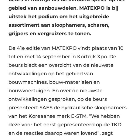
Zeven & Brekers
gebied van aanbouwdelen. MATEXPO is bij
uitstek het podium om het uitgebreide
assortiment aan sloophamers, scharen,
grijpers en vergruizers te tonen.
Bedrijfsafval
De 41e editie van MATEXPO vindt plaats van 10
Bouw & Sloopafval
tot en met 14 september in Kortrijk Xpo. De
Elektronisch Afval
beurs biedt een overzicht van de nieuwste
ontwikkelingen op het gebied van
Glasrecyclage
bouwmachines, bouw-materialen en
Houtafval
bouwvoertuigen. En over de nieuwste
ontwikkelingen gesproken, op de beurs
Kunststofafval
presenteert SAES de hydraulische sloophamers
van het Koreaanse merk E-STM. “We hebben
Medisch afval
deze voor het eerst gepresenteerd op de TKD
Metaalrecyclage
en de reacties daarop waren lovend”, zegt