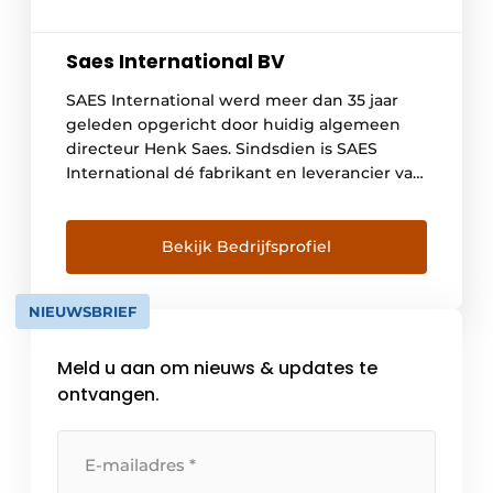
Saes International BV
SAES International werd meer dan 35 jaar
geleden opgericht door huidig algemeen
directeur Henk Saes. Sindsdien is SAES
International dé fabrikant en leverancier van
uitrustingsstukken voor recycling, sloop en
grondverzet. Onze historie in vogelvlucht…
In 1982 begon Henk Saes met de productie
Bekijk Bedrijfsprofiel
van staalconstructies, voornamelijk
graafbakken, laadbakken, vorkenborden en
NIEUWSBRIEF
verlengstelen. Kenmerkend waren de eigen,
vooruitlopende […]
Meld u aan om nieuws & updates te
ontvangen.