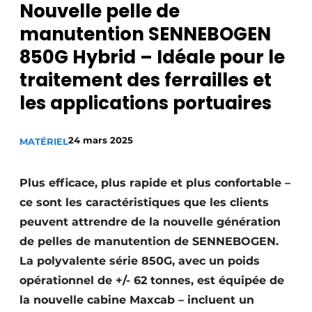
Nouvelle pelle de
Podcasts
manutention SENNEBOGEN
Privacy / Cookie statement
850G Hybrid – Idéale pour le
S’inscrire
traitement des ferrailles et
Termes et conditions
les applications portuaires
Vidéos
24 mars 2025
MATÉRIEL
Plus efficace, plus rapide et plus confortable –
ce sont les caractéristiques que les clients
peuvent attrendre de la nouvelle génération
de pelles de manutention de SENNEBOGEN.
La polyvalente série 850G, avec un poids
opérationnel de +/- 62 tonnes, est équipée de
la nouvelle cabine Maxcab – incluent un