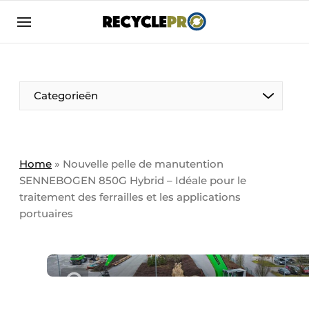
Adverteren
Bedrijven
Contact
Categorieën
Contact
Direct contact
Emploi
Home
»
Nouvelle pelle de manutention
SENNEBOGEN 850G Hybrid – Idéale pour le
Enregistrer une offre d’emploi
traitement des ferrailles et les applications
Entreprises
Merci de votre inscription
S’inscrire
portuaires
Evenement aanmelden
Home
Carte Blanche
Meest gelezen
Nieuwsbrief
Une femme à l’honneur