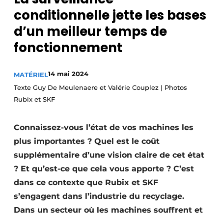
conditionnelle jette les bases
Podcasts
d’un meilleur temps de
Privacy / Cookie statement
fonctionnement
S’inscrire
Termes et conditions
14 mai 2024
MATÉRIEL
Vidéos
Texte Guy De Meulenaere et Valérie Couplez | Photos
Rubix et SKF
Connaissez-vous l’état de vos machines les
plus importantes ? Quel est le coût
supplémentaire d’une vision claire de cet état
? Et qu’est-ce que cela vous apporte ? C’est
dans ce contexte que Rubix et SKF
s’engagent dans l’industrie du recyclage.
Dans un secteur où les machines souffrent et