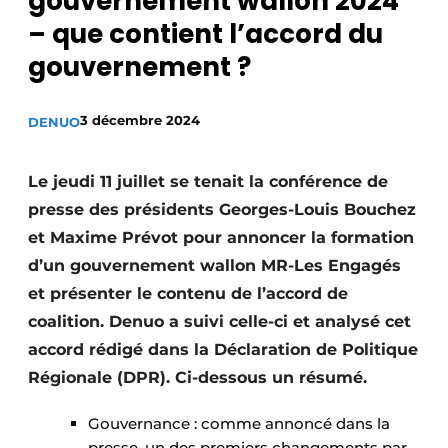
gouvernement wallon 2024
Podcasts
– que contient l’accord du
Privacy / Cookie statement
gouvernement ?
S’inscrire
3 décembre 2024
DENUO
Termes et conditions
Vidéos
Le jeudi 11 juillet se tenait la conférence de
presse des présidents Georges-Louis Bouchez
et Maxime Prévot pour annoncer la formation
d’un gouvernement wallon MR-Les Engagés
et présenter le contenu de l’accord de
coalition. Denuo a suivi celle-ci et analysé cet
accord rédigé dans la Déclaration de Politique
Régionale (DPR). Ci-dessous un résumé.
Gouvernance : comme annoncé dans la
presse, un des premiers changements par