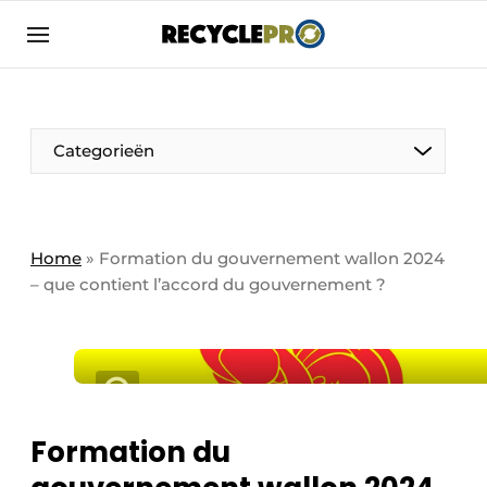
Adverteren
Bedrijven
Contact
Categorieën
Contact
Direct contact
Emploi
Home
»
Formation du gouvernement wallon 2024
– que contient l’accord du gouvernement ?
Enregistrer une offre d’emploi
Entreprises
Merci de votre inscription
S’inscrire
Evenement aanmelden
Home
Carte Blanche
Meest gelezen
Formation du
Nieuwsbrief
Une femme à l’honneur