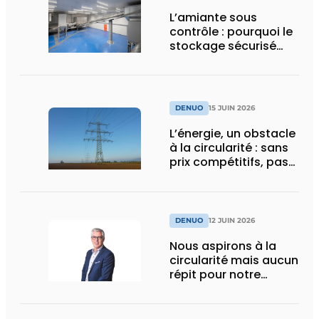
L’amiante sous
contrôle : pourquoi le
stockage sécurisé
reste un maillon
indispensable de la
chaîne
DENUO
15 JUIN 2026
L’énergie, un obstacle
à la circularité : sans
prix compétitifs, pas
d’industrie du
recyclage
compétitive
DENUO
12 JUIN 2026
Nous aspirons à la
circularité mais aucun
répit pour notre
secteur