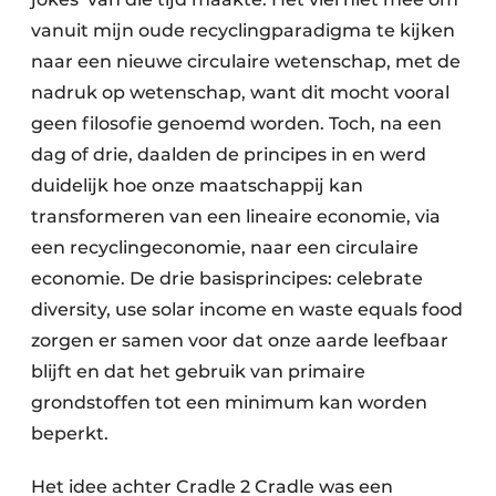
Zeven & Brekers
vanuit mijn oude recyclingparadigma te kijken
naar een nieuwe circulaire wetenschap, met de
nadruk op wetenschap, want dit mocht vooral
geen filosofie genoemd worden. Toch, na een
Bedrijfsafval
dag of drie, daalden de principes in en werd
Bouw & Sloopafval
duidelijk hoe onze maatschappij kan
transformeren van een lineaire economie, via
Elektronisch Afval
een recyclingeconomie, naar een circulaire
economie. De drie basisprincipes: celebrate
Glasrecyclage
diversity, use solar income en waste equals food
Houtafval
zorgen er samen voor dat onze aarde leefbaar
blijft en dat het gebruik van primaire
Kunststofafval
grondstoffen tot een minimum kan worden
Medisch afval
beperkt.
Metaalrecyclage
Het idee achter Cradle 2 Cradle was een