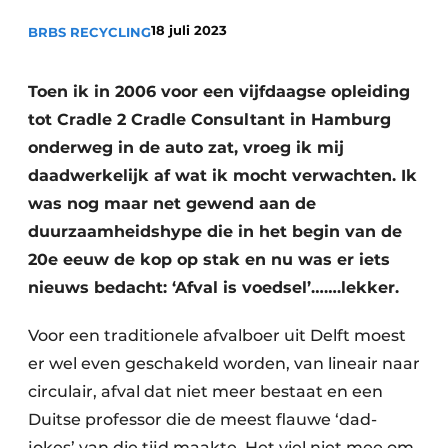
recyclingstroom in België
Safety First
18 juli 2023
BRBS RECYCLING
Vacature aanmelden
Vacatures
Toen ik in 2006 voor een vijfdaagse opleiding
Kranen
Video’s
tot Cradle 2 Cradle Consultant in Hamburg
onderweg in de auto zat, vroeg ik mij
Recyclinginstallaties
daadwerkelijk af wat ik mocht verwachten. Ik
Detectieapparatuur
was nog maar net gewend aan de
duurzaamheidshype die in het begin van de
Persen
20e eeuw de kop op stak en nu was er iets
nieuws bedacht: ‘Afval is voedsel’…….lekker.
Stofbeheersing
Uitrustingsstukken
Voor een traditionele afvalboer uit Delft moest
er wel even geschakeld worden, van lineair naar
Shredders
circulair, afval dat niet meer bestaat en een
Duitse professor die de meest flauwe ‘dad-
Transportbanden
jokes’ van die tijd maakte. Het viel niet mee om