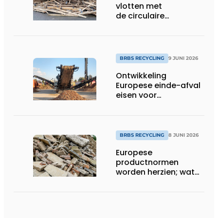
vlotten met
de circulaire
economie
BRBS RECYCLING
9 JUNI 2026
Ontwikkeling
Europese einde-afval
eisen voor
recyclinggranulaten:
grote gevolgen
BRBS RECYCLING
8 JUNI 2026
Europese
productnormen
worden herzien; wat
kunnen we
verwachten?