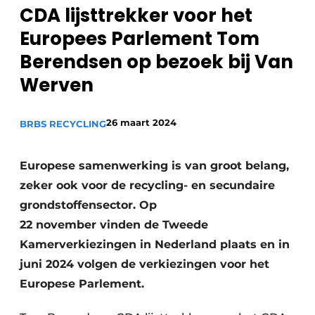
recyclingstroom in België
CDA lijsttrekker voor het
Safety First
Vacature aanmelden
Europees Parlement Tom
Vacatures
Berendsen op bezoek bij Van
Kranen
Werven
Video’s
Recyclinginstallaties
26 maart 2024
BRBS RECYCLING
Detectieapparatuur
Europese samenwerking is van groot belang,
Persen
zeker ook voor de recycling- en secundaire
Stofbeheersing
grondstoffensector. Op
22 november vinden de Tweede
Uitrustingsstukken
Kamerverkiezingen in Nederland plaats en in
juni 2024 volgen de verkiezingen voor het
Shredders
Europese Parlement.
Transportbanden