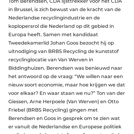
Tom Berendsen, CDA lijsttrekker voor het CDA
Zeven & Brekers
in Brussel, is zich bewust van de kracht van de
Nederlandse recyclingindustrie en de
koplopersrol die Nederland op dit gebied in
Europa heeft. Samen met kandidaat
Bedrijfsafval
Tweedekamerlid Johan Goos bezocht hij op
Bouw & Sloopafval
uitnodiging van BRBS Recycling de kunststof
recyclinglocatie van Van Werven in
Elektronisch Afval
Biddinghuizen. Berendsen was benieuwd naar
Glasrecyclage
het antwoord op de vraag: “We willen naar een
nieuw soort economie, maar hoe krijgen we dat
Houtafval
voor elkaar? En waar staan we nu?” Ton van der
Giessen, Arne Herpoele (Van Werven) en Otto
Kunststofafval
Friebel (BRBS Recycling) gingen met
Medisch afval
Berendsen en Goos in gesprek om te zien wat
er vanuit de Nederlandse en Europese politiek
Metaalrecyclage