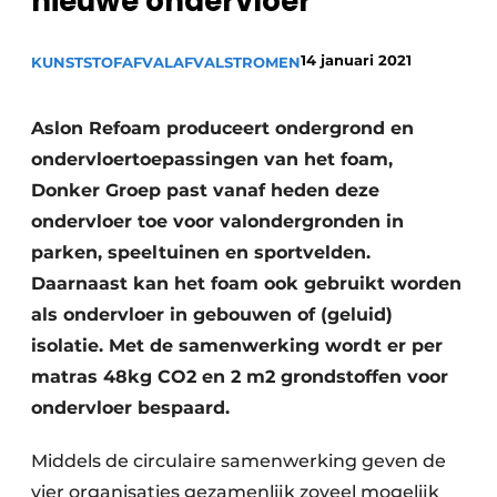
nieuwe ondervloer
recyclingstroom in België
Safety First
Vacature aanmelden
14 januari 2021
KUNSTSTOFAFVAL
AFVALSTROMEN
Vacatures
Kranen
Video’s
Aslon Refoam produceert ondergrond en
ondervloertoepassingen van het foam,
Recyclinginstallaties
Donker Groep past vanaf heden deze
ondervloer toe voor valondergronden in
Detectieapparatuur
parken, speeltuinen en sportvelden.
Persen
Daarnaast kan het foam ook gebruikt worden
als ondervloer in gebouwen of (geluid)
Stofbeheersing
isolatie. Met de samenwerking wordt er per
Uitrustingsstukken
matras 48kg CO2 en 2 m2 grondstoffen voor
ondervloer bespaard.
Shredders
Middels de circulaire samenwerking geven de
Transportbanden
vier organisaties gezamenlijk zoveel mogelijk