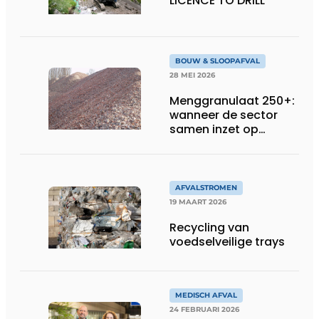
LICENCE TO DRILL
BOUW & SLOOPAFVAL
28 MEI 2026
Menggranulaat 250+:
wanneer de sector
samen inzet op
kwaliteit én
circulariteit
AFVALSTROMEN
19 MAART 2026
Recycling van
voedselveilige trays
MEDISCH AFVAL
24 FEBRUARI 2026