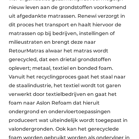
Zeven & Brekers
nieuw leven aan de grondstoffen voorkomend
uit afgedankte matrassen. Renewi verzorgt in
dit proces het transport en haalt hiervoor de
matrassen op bij bedrijven, instellingen of
Bedrijfsafval
milieustraten en brengt deze naar
Bouw & Sloopafval
RetourMatras alwaar het matras wordt
gerecycled, dat een drietal grondstoffen
Elektronisch Afval
oplevert; metaal, textiel en bonded foam.
Vanuit het recyclingproces gaat het staal naar
Glasrecyclage
de staalindustrie, het textiel wordt tot garen
Houtafval
verwerkt door textielbedrijven en gaat het
foam naar Aslon Refoam dat hieruit
Kunststofafval
ondergrond en ondervloertoepassingen
produceert wat uiteindelijk wordt toegepast in
Medisch afval
valondergronden. Ook kan het gerecyclede
Metaalrecyclage
foam worden gebruikt worden als ondervloer in