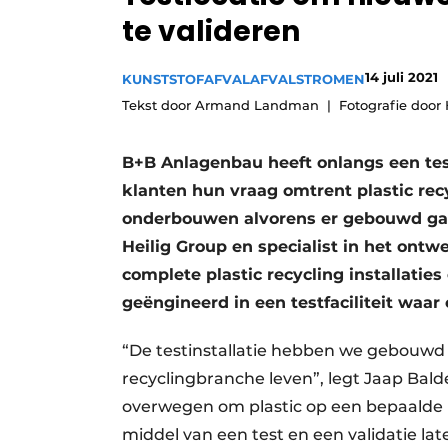
te valideren
Vacature aanmelden
Vacatures
14 juli 2021
KUNSTSTOFAFVAL
AFVALSTROMEN
Video’s
Tekst door Armand Landman
Fotografie door
B+B Anlagenbau heeft onlangs een tes
klanten hun vraag omtrent plastic rec
onderbouwen alvorens er gebouwd gaa
Heilig Group en specialist in het ont
complete plastic recycling installaties
geëngineerd in een testfaciliteit waa
“De testinstallatie hebben we gebouwd v
recyclingbranche leven”, legt Jaap Bal
overwegen om plastic op een bepaalde 
middel van een test en een validatie l