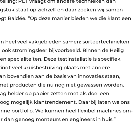
stelling: PET vraagt om andere technieken dan
aagstuk staat op zichzelf en daar zoeken wij samen
egt Baldée. “Op deze manier bieden we die klant een
en heel veel vakgebieden samen: sorteertechnieken,
ok stromingsleer bijvoorbeeld. Binnen de Heilig
 specialiteiten. Deze testinstallatie is specifiek
vindt veel kruisbestuiving plaats met andere
kan bovendien aan de basis van innovaties staan,
 met producten die nu nog niet gewassen worden.
ag helder op papier zetten met als doel een
hoog mogelijk klantrendement. Daarbij laten we ons
ine portfolio. We kunnen heel flexibel machines om-
 dan genoeg monteurs en engineers in huis.”