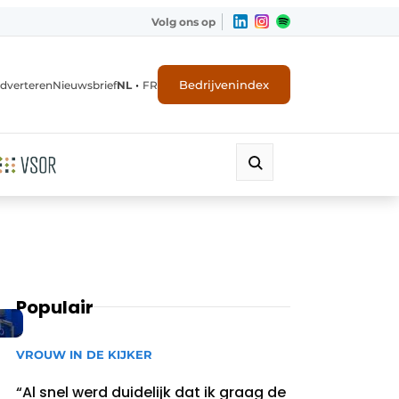
Volg ons op
•
Bedrijvenindex
dverteren
Nieuwsbrief
NL
FR
Populair
VROUW IN DE KIJKER
“Al snel werd duidelijk dat ik graag de