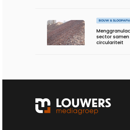
BOUW & SLOOPAFV
Menggranulaa
sector samen i
circulariteit