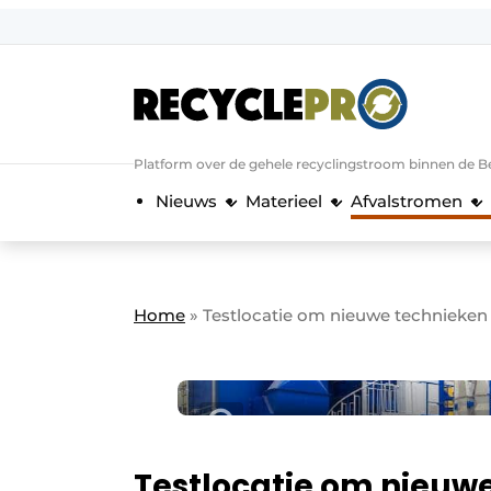
Aanmelden
Algemene voorwaarden
Bedrijven
Aanmelden
Bedankt voor de a
Platform over de gehele recyclingstroom binnen de B
Bedrijven
Nieuws
Materieel
Afvalstromen
Contact
Direct contact
Evenement aanmelden
Home
»
Testlocatie om nieuwe technieken p
Meest gelezen
Nieuwsbrief
Podcasts
Privacy / Cookie statement
Testlocatie om nieuwe
RecyclePro | Vakblad over de gehele