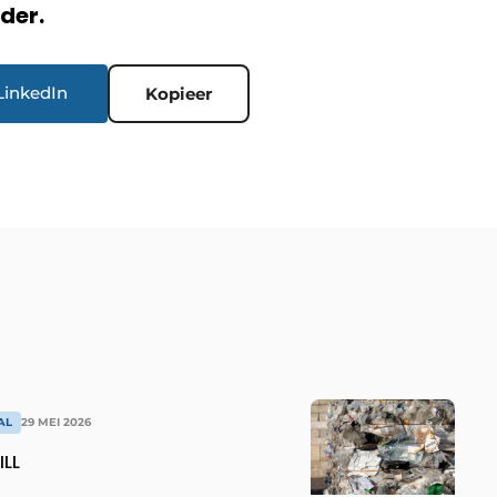
rder.
LinkedIn
Kopieer
AL
29 MEI 2026
ILL