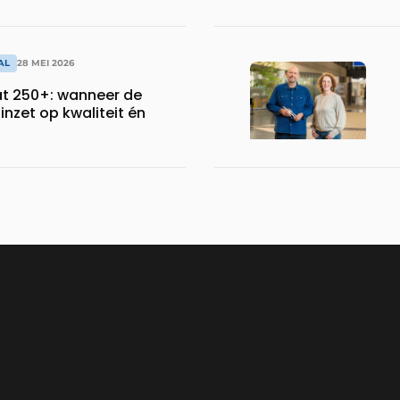
AL
28 MEI 2026
t 250+: wanneer de
nzet op kwaliteit én