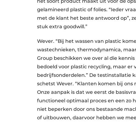
het soort product maakt uit voor de op
gelamineerd plastic of folies. “Ieder vr
met de klant het beste antwoord op”, z
stuk extra goodwill.”
Wever. “Bij het wassen van plastic kom
wastechnieken, thermodynamica, maar o
Group beschikken we over al die kennis en
bedoeld voor plastic recycling, maar er 
bedrijfsonderdelen.” De testinstallatie 
schetst Wever. “Klanten komen bij ons
Onze aanpak is dat we eerst de basisvra
functioneel optimaal proces en een zo 
niet beperken door ons bestaande mach
of uitbouwen, daarvoor hebben we meer